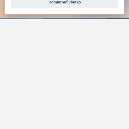
Odmietnuť všetko
nehromadí sa ti doma Lego
®
deti sa môžu zahrať so všetkými
stavebnicami, ktoré sa im páčia
za cenu 1 kúpenej stavebnice si požičiaš
3
každým požičaným Legom oslobodíš
planétu od pol kila odpadu
ZAPÍSAŤ SA DO PORADIA