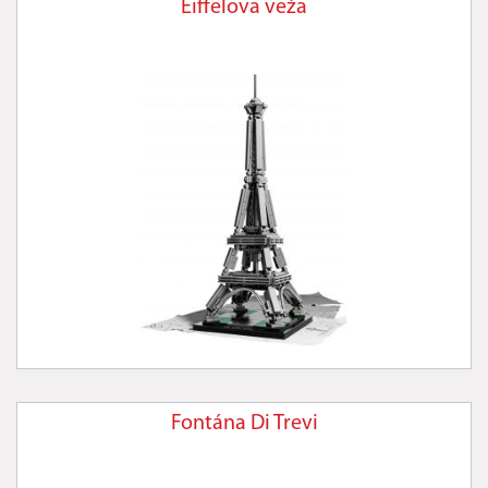
Eiffelova veža
Fontána Di Trevi