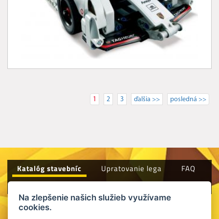
1
2
3
ďalšia >>
posledná >>
Katalóg stavebníc
Upratovanie lega
FAQ
Kontakt
Všeobecné obchodné podmienky
Na zlepšenie našich služieb využívame
cookies.