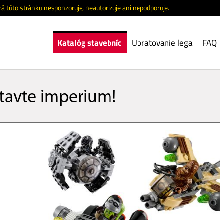
 túto stránku nesponzoruje, neautorizuje ani nepodporuje.
Katalóg stavebníc
Upratovanie lega
FAQ
tavte imperium!