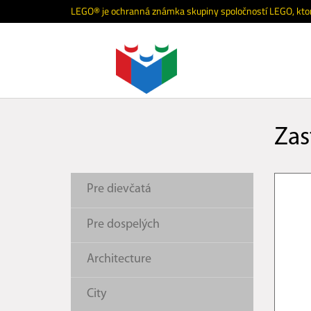
Katalóg internetových stránok
LEGO® je ochranná známka skupiny spoločností LEGO, ktorá
Zas
Pre dievčatá
Pre dospelých
Architecture
City