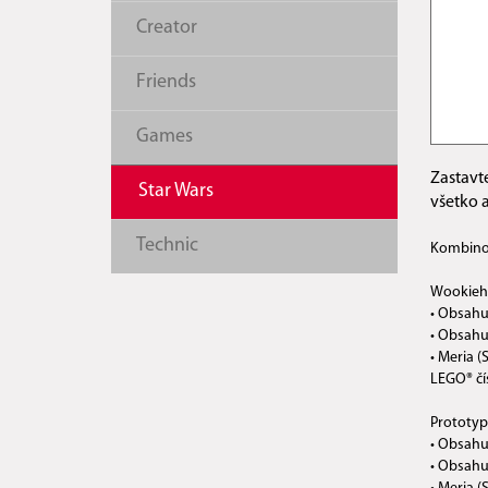
Creator
Friends
Games
Zastavt
Star Wars
všetko 
Technic
Kombinov
Wookieho
• Obsahu
• Obsahuj
• Meria (
LEGO® čí
Prototyp
• Obsahuj
• Obsahuj