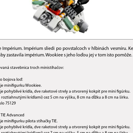
e Impérium. Impérium sliedi po povstalcoch v hlbinách vesmíru. 
aby zastavila impérium. Wookiee s jeho loďou jej v tom isto pomôže.
aná stavebnica troch ministíhačov:
 bojova loď:
je minifigurku Wookiee.
e pohyblivé krídla, dve raketové strely a otvorený kokpit pre mini figúrku.
S roztiahnutými krídlami) cez 5 cm na výšku, 8 cm na dĺžku a 8 cm na šírku.
slo 75129
 TIE Advanced
e minifigurku pilota stíhačky TIE.
e pohyblivé krídla, dve raketové strely a otvorený kokpit pre mini figúrku.