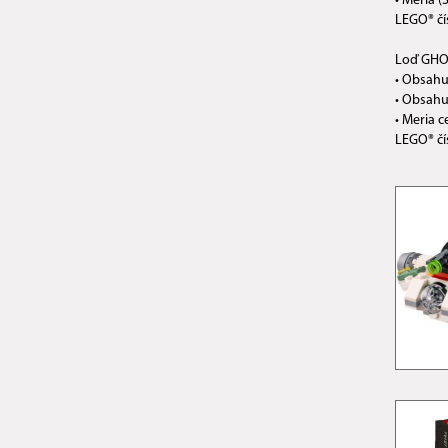
• Meria (
LEGO® čí
Loď GHO
• Obsahu
• Obsahu
• Meria 
LEGO® čí