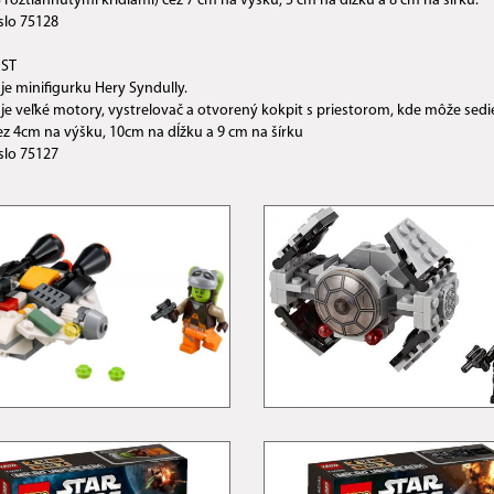
S roztiahnutými krídlami) cez 7 cm na výšku, 5 cm na dĺžku a 8 cm na šírku.
slo 75128
ST
je minifigurku Hery Syndully.
je veľké motory, vystrelovač a otvorený kokpit s priestorom, kde môže sedie
cez 4cm na výšku, 10cm na dĺžku a 9 cm na šírku
slo 75127