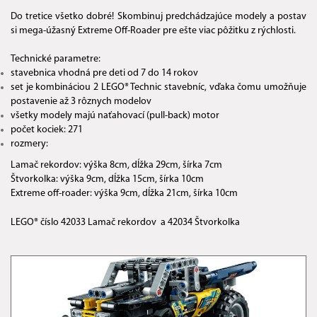
Do tretice všetko dobré! Skombinuj predchádzajúce modely a postav
si mega-úžasný Extreme Off-Roader pre ešte viac pôžitku z rýchlosti.
Technické parametre:
stavebnica vhodná pre deti od 7 do 14 rokov
set je kombináciou 2 LEGO® Technic stavebníc, vďaka čomu umožňuje
postavenie až 3 rôznych modelov
všetky modely majú naťahovací (pull-back) motor
počet kociek: 271
rozmery:
Lamač rekordov: výška 8cm, dĺžka 29cm, šírka 7cm
Štvorkolka: výška 9cm, dĺžka 15cm, šírka 10cm
Extreme off-roader: výška 9cm, dĺžka 21cm, šírka 10cm
LEGO® číslo
42033 Lamač rekordov a 42034 Štvorkolka