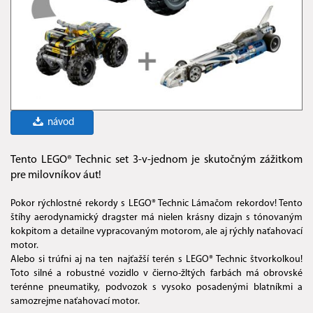
návod
Tento LEGO® Technic set 3-v-jednom je skutočným zážitkom
pre milovníkov áut!
Pokor rýchlostné rekordy s LEGO® Technic Lámačom rekordov! Tento
štíhy aerodynamický dragster má nielen krásny dizajn s tónovaným
kokpitom a detailne vypracovaným motorom, ale aj rýchly naťahovací
motor.
Alebo si trúfni aj na ten najťažší terén s LEGO® Technic štvorkolkou!
Toto silné a robustné vozidlo v čierno-žltých farbách má obrovské
terénne pneumatiky, podvozok s vysoko posadenými blatníkmi a
samozrejme naťahovací motor.