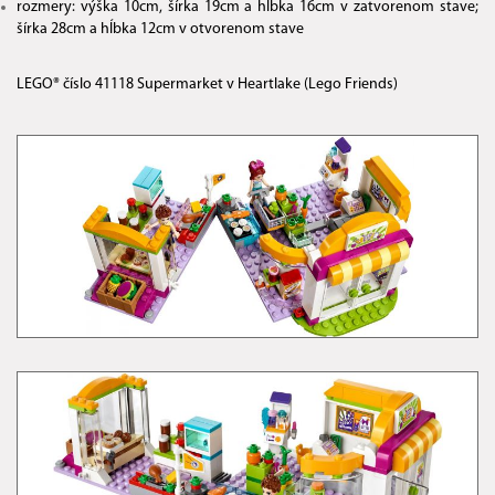
rozmery: výška 10cm, šírka 19cm a hĺbka 16cm v zatvorenom stave;
šírka 28cm a hĺbka 12cm v otvorenom stave
​LEGO® číslo 41118 Supermarket v Heartlake (Lego Friends)