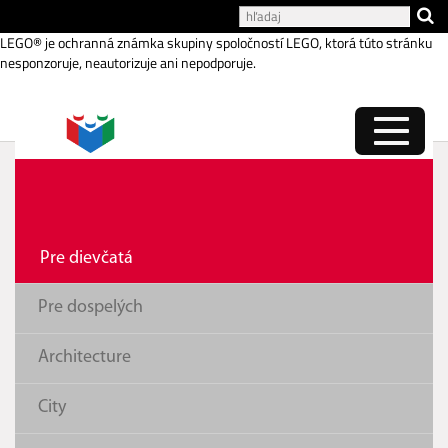
Katalóg internetových stránok
LEGO® je ochranná známka skupiny spoločností LEGO, ktorá túto stránku
nesponzoruje, neautorizuje ani nepodporuje.
Supermarket v Heartlake
Pre dievčatá
Pre dospelých
Architecture
City