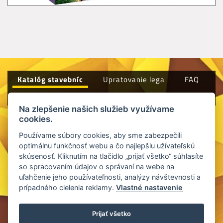
Katalóg stavebníc
Upratovanie lega
FAQ
Kontakt
Všeobecné obchodné podmienky
Na zlepšenie našich služieb využívame
cookies.
Používame súbory cookies, aby sme zabezpečili
optimálnu funkčnosť webu a čo najlepšiu užívateľskú
skúsenosť. Kliknutím na tlačidlo „prijať všetko“ súhlasíte
so spracovaním údajov o správaní na webe na
uľahčenie jeho používateľnosti, analýzy návštevnosti a
prípadného cielenia reklamy.
Vlastné nastavenie
©2026
Pozicovnalega.sk
Design by
SIXNET
Prijať všetko
Všeobecné vyhlásenie
|
Ochrana osobných údajov