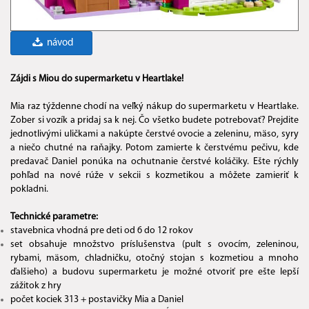
návod
Zájdi s Miou do supermarketu v Heartlake!
Mia raz týždenne chodí na veľký nákup do supermarketu v Heartlake.
Zober si vozík a pridaj sa k nej. Čo všetko budete potrebovať? Prejdite
jednotlivými uličkami a nakúpte čerstvé ovocie a zeleninu, mäso, syry
a niečo chutné na raňajky. Potom zamierte k čerstvému pečivu, kde
predavač Daniel ponúka na ochutnanie čerstvé koláčiky. Ešte rýchly
pohľad na nové rúže v sekcii s kozmetikou a môžete zamieriť k
pokladni.
Technické parametre:
stavebnica vhodná pre deti od 6 do 12 rokov
set obsahuje množstvo príslušenstva (pult s ovocím, zeleninou,
rybami, mäsom, chladničku, otočný stojan s kozmetiou a mnoho
ďalšieho) a budovu supermarketu je možné otvoriť pre ešte lepší
zážitok z hry
počet kociek 313 + postavičky Mia a Daniel