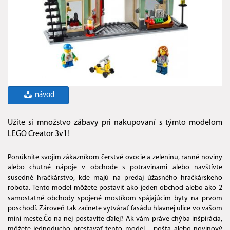
návod
Užite si množstvo zábavy pri nakupovaní s týmto modelom
LEGO Creator 3v1!
Ponúknite svojim zákazníkom čerstvé ovocie a zeleninu, ranné noviny
alebo chutné nápoje v obchode s potravinami alebo navštívte
susedné hračkárstvo, kde majú na predaj úžasného hračkárskeho
robota. Tento model môžete postaviť ako jeden obchod alebo ako 2
samostatné obchody spojené mostíkom spájajúcim byty na prvom
poschodí. Zároveň tak začnete vytvárať fasádu hlavnej ulice vo vašom
mini-meste.Čo na nej postavíte ďalej? Ak vám práve chýba inšpirácia,
môžete jednoducho prestavať tento model – pošta alebo novinový