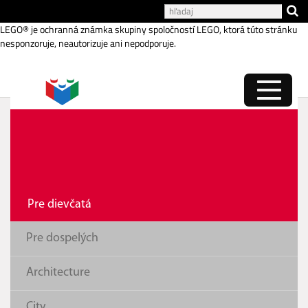
Katalóg internetových stránok
LEGO® je ochranná známka skupiny spoločností LEGO, ktorá túto stránku
nesponzoruje, neautorizuje ani nepodporuje.
Obchod s hračkami a
potravinami
Pre dievčatá
Pre dospelých
Architecture
City