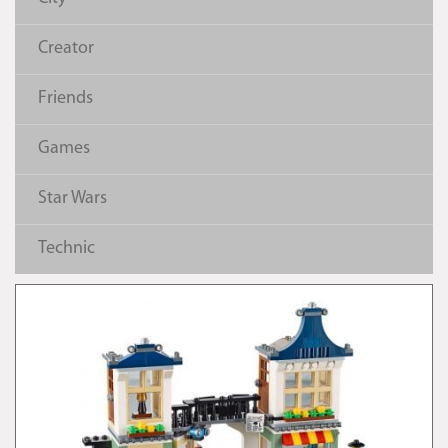
Creator
Friends
Games
Star Wars
Technic