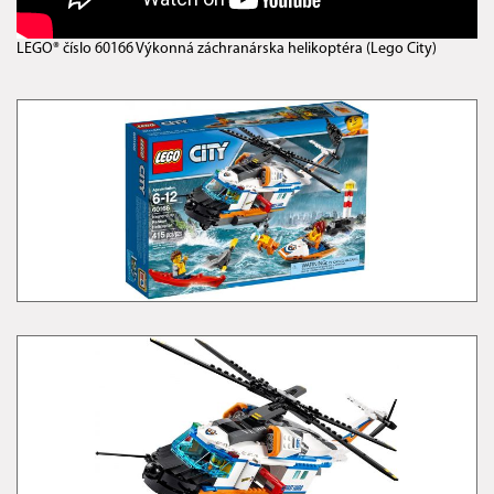
LEGO® číslo 60166 Výkonná záchranárska helikoptéra (Lego City)