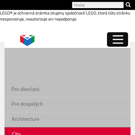
Katalóg internetových stránok
LEGO® je ochranná známka skupiny spoločností LEGO, ktorá túto stránku
nesponzoruje, neautorizuje ani nepodporuje.
Výkonná záchranárska
helikoptéra
Pre dievčatá
Pre dospelých
Architecture
City