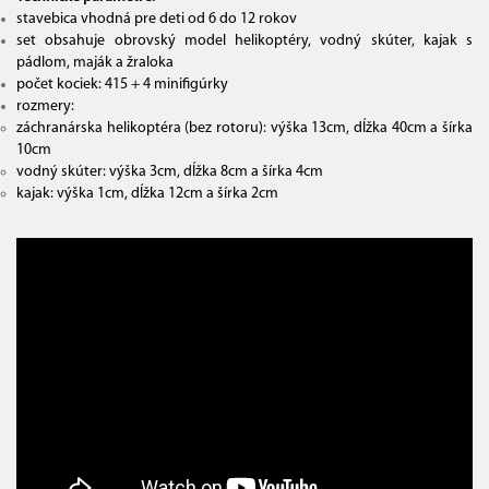
stavebica vhodná pre deti od 6 do 12 rokov
set obsahuje obrovský model helikoptéry, vodný skúter, kajak s
pádlom, maják a žraloka
počet kociek: 415 + 4 minifigúrky
rozmery:
záchranárska helikoptéra (bez rotoru): výška 13cm, dĺžka 40cm a šírka
10cm
vodný skúter: výška 3cm, dĺžka 8cm a šírka 4cm
kajak: výška 1cm, dĺžka 12cm a šírka 2cm