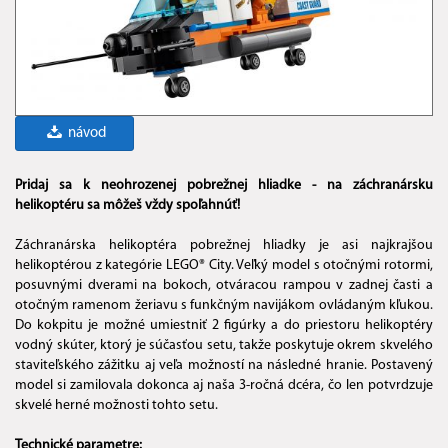
návod
Pridaj sa k neohrozenej pobrežnej hliadke - na záchranársku
helikoptéru sa môžeš vždy spoľahnúť!
Záchranárska helikoptéra pobrežnej hliadky je asi najkrajšou
helikoptérou z kategórie LEGO® City. Veľký model s otočnými rotormi,
posuvnými dverami na bokoch, otváracou rampou v zadnej časti a
otočným ramenom žeriavu s funkčným navijákom ovládaným kľukou.
Do kokpitu je možné umiestniť 2 figúrky a do priestoru helikoptéry
vodný skúter, ktorý je súčasťou setu, takže poskytuje okrem skvelého
staviteľského zážitku aj veľa možností na následné hranie. Postavený
model si zamilovala dokonca aj naša 3-ročná dcéra, čo len potvrdzuje
skvelé herné možnosti tohto setu.
Technické parametre: