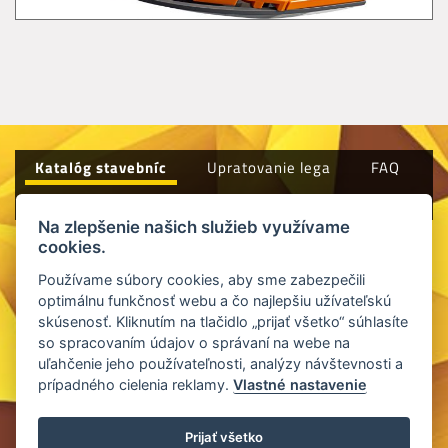
Katalóg stavebníc
Upratovanie lega
FAQ
Kontakt
Všeobecné obchodné podmienky
Na zlepšenie našich služieb využívame
cookies.
Používame súbory cookies, aby sme zabezpečili
optimálnu funkčnosť webu a čo najlepšiu užívateľskú
skúsenosť. Kliknutím na tlačidlo „prijať všetko“ súhlasíte
so spracovaním údajov o správaní na webe na
uľahčenie jeho používateľnosti, analýzy návštevnosti a
prípadného cielenia reklamy.
Vlastné nastavenie
©2026
Pozicovnalega.sk
Design by
SIXNET
Prijať všetko
Všeobecné vyhlásenie
|
Ochrana osobných údajov